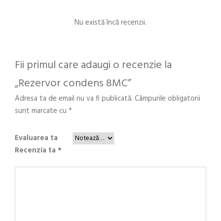
c
o
Nu există încă recenzii.
n
d
e
Fii primul care adaugi o recenzie la
n
„Rezervor condens 8MC”
s
8
Adresa ta de email nu va fi publicată.
Câmpurile obligatorii
M
sunt marcate cu
*
C
Evaluarea ta
Recenzia ta
*