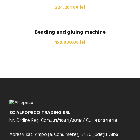
224.201,00
lei
Bending and gluing machine
150.000,00
lei
SC ALFOPECO TRADING SRL
Nr. Ordine Reg. Com.:
J1/1034/2018
/ CUI:
40104949
Adresă: sat. Ampoița, Com. Meteș, Nr.50, județul Alba