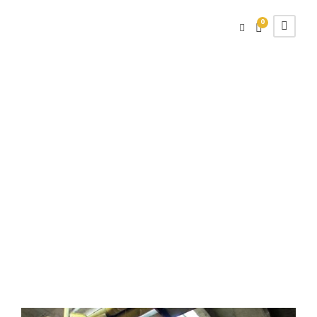
0
Categorie
magazin
Acasă
/ Utilaje