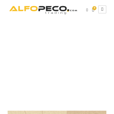
0
Categorie
magazin
Acasă
/ Produse