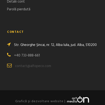
Detalii cont
Parolă pierdută
CONTACT
Str. Gheorghe Șincai, nr. 12, Alba Iulia, jud. Alba, 510200
+40 733-888-661
contact@alfopeco.com
Grafică şi dezvoltare website |