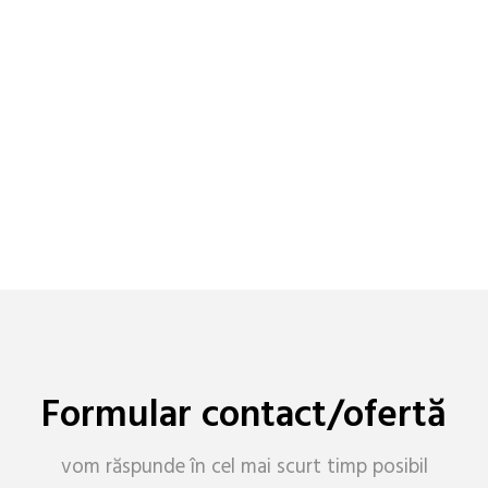
cereri de ofertă / cereri informații
suplimentare / anunțuri
Formular contact/ofertă
vom răspunde în cel mai scurt timp posibil