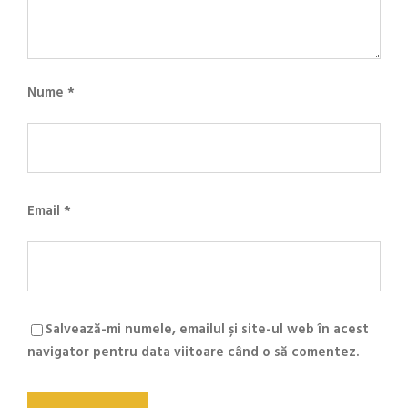
n
e
Nume
*
Email
*
Salvează-mi numele, emailul și site-ul web în acest
navigator pentru data viitoare când o să comentez.