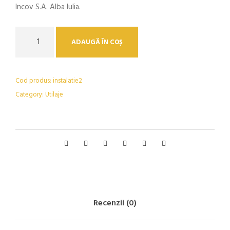
Incov S.A. Alba Iulia.
C
ADAUGĂ ÎN COȘ
a
n
t
Cod produs:
instalatie2
i
Category:
Utilaje
t
a
t
e
D
r
y
i
n
Recenzii (0)
g
a