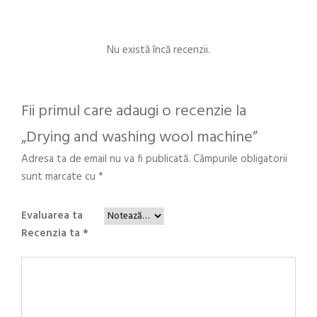
n
d
w
Nu există încă recenzii.
a
s
h
Fii primul care adaugi o recenzie la
i
„Drying and washing wool machine”
n
g
Adresa ta de email nu va fi publicată.
Câmpurile obligatorii
w
sunt marcate cu
*
o
o
Evaluarea ta
l
Recenzia ta
*
m
a
c
h
i