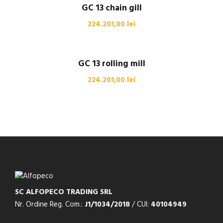
GC 13 chain gill
224.201,00
lei
GC 13 rolling mill
224.201,00
lei
SC ALFOPECO TRADING SRL
Nr. Ordine Reg. Com.:
J1/1034/2018
/ CUI:
40104949